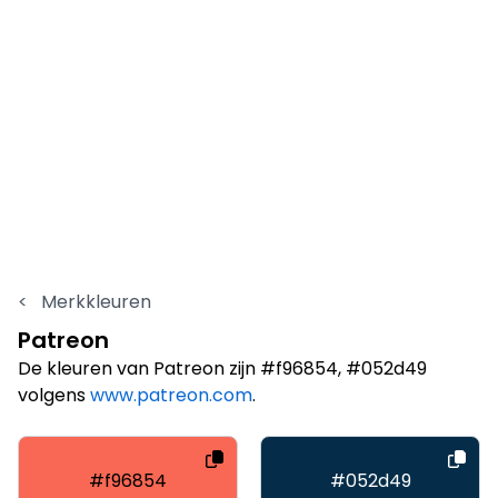
<
Merkkleuren
Patreon
De kleuren van Patreon zijn #f96854, #052d49
volgens
www.patreon.com
.
#f96854
#052d49