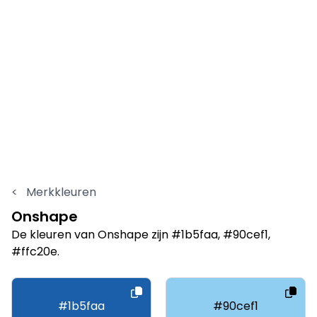
<
Merkkleuren
Onshape
De kleuren van Onshape zijn #1b5faa, #90cef1,
#ffc20e.
#1b5faa
#90cef1