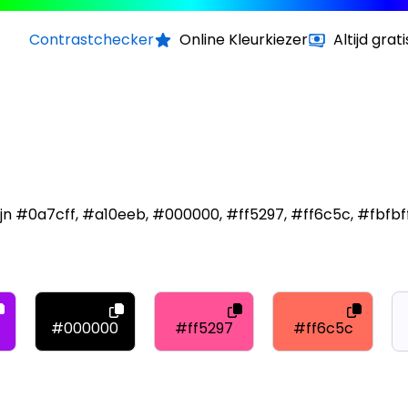
Contrastchecker
Online Kleurkiezer
Altijd grati
jn #0a7cff, #a10eeb, #000000, #ff5297, #ff6c5c, #fbfbf
#000000
#ff5297
#ff6c5c