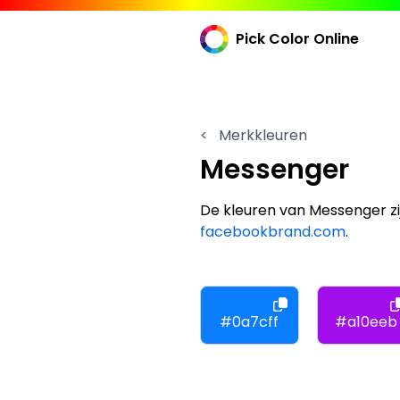
Pick Color Online
<
Merkkleuren
Messenger
De kleuren van Messenger zi
facebookbrand.com
.
#0a7cff
#a10eeb