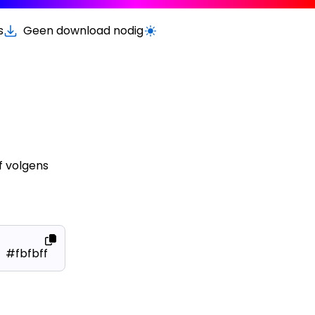
s
Geen download nodig
Schakel licht/donker modus
f volgens
#fbfbff