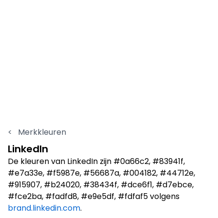
<
Merkkleuren
LinkedIn
De kleuren van LinkedIn zijn #0a66c2, #83941f,
#e7a33e, #f5987e, #56687a, #004182, #44712e,
#915907, #b24020, #38434f, #dce6f1, #d7ebce,
#fce2ba, #fadfd8, #e9e5df, #fdfaf5 volgens
brand.linkedin.com
.