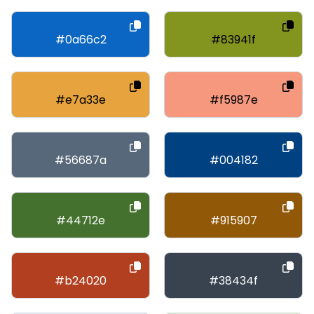
#0a66c2
#83941f
#e7a33e
#f5987e
#56687a
#004182
#44712e
#915907
#b24020
#38434f