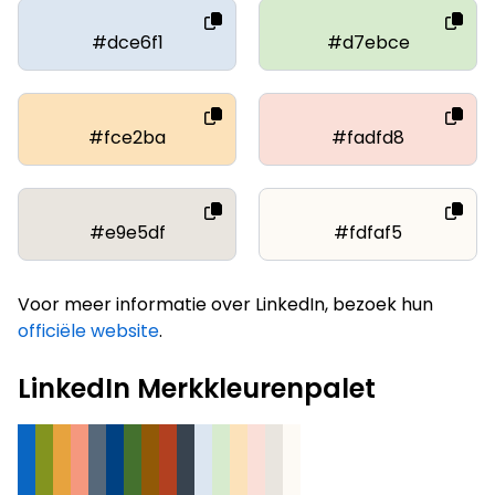
#dce6f1
#d7ebce
#fce2ba
#fadfd8
#e9e5df
#fdfaf5
Voor meer informatie over LinkedIn, bezoek hun
officiële website
.
LinkedIn Merkkleurenpalet