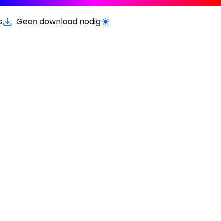
s
Geen download nodig
Schakel licht/donker modus