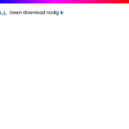
s
Geen download nodig
Schakel licht/donker modus