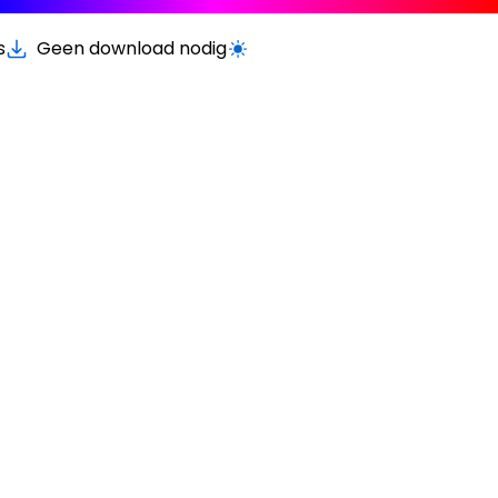
s
Geen download nodig
Schakel licht/donker modus