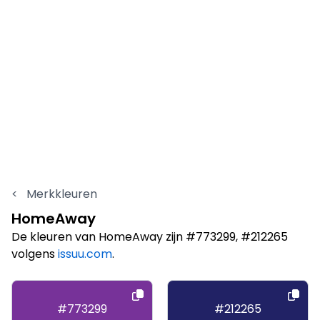
<
Merkkleuren
HomeAway
De kleuren van HomeAway zijn #773299, #212265
volgens
issuu.com
.
#773299
#212265