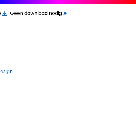
s
Geen download nodig
Schakel licht/donker modus
esign
.