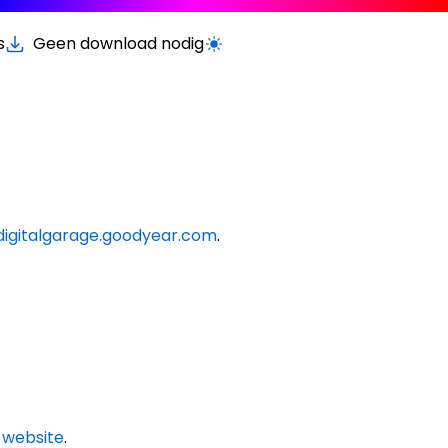
s
Geen download nodig
Schakel licht/donker modus
digitalgarage.goodyear.com
.
e website
.