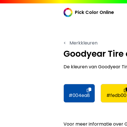
Pick Color Online
<
Merkkleuren
Goodyear Tir
De kleuren van Goodyear T
#004ea8
#fedb00
Voor meer informatie over