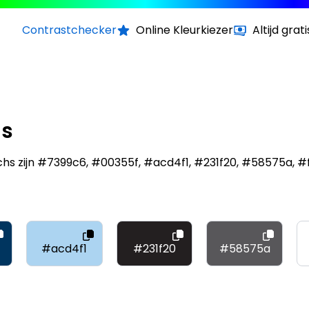
Contrastchecker
Online Kleurkiezer
Altijd grati
hs
s zijn #7399c6, #00355f, #acd4f1, #231f20, #58575a, #ff
#acd4f1
#231f20
#58575a