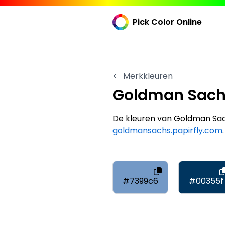
Pick Color Online
<
Merkkleuren
Goldman Sac
De kleuren van Goldman Sach
goldmansachs.papirfly.com
.
#7399c6
#00355f