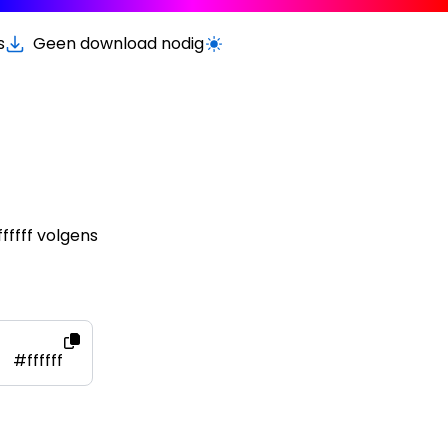
s
Geen download nodig
Schakel licht/donker modus
ffff volgens
#ffffff