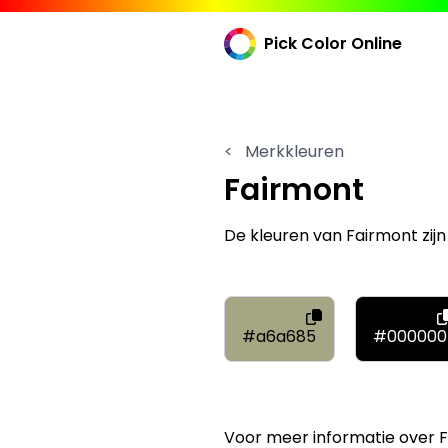
Pick Color Online
<
Merkkleuren
Fairmont
De kleuren van Fairmont zi
#a6a685
#000000
Voor meer informatie over 