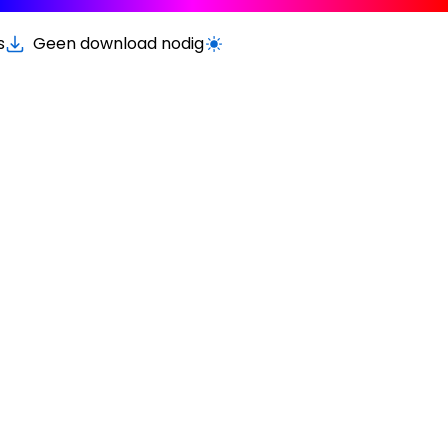
s
Geen download nodig
Schakel licht/donker modus