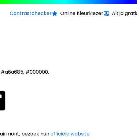
Contrastchecker
Online Kleurkiezer
Altijd grati
jn #a6a685, #000000.
Fairmont, bezoek hun
officiële website
.