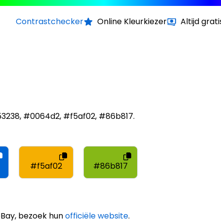
Contrastchecker
Online Kleurkiezer
Altijd grati
53238, #0064d2, #f5af02, #86b817.
#f5af02
#86b817
eBay, bezoek hun
officiële website
.