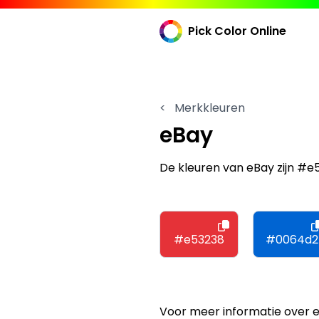
Pick Color Online
<
Merkkleuren
eBay
De kleuren van eBay zijn #e
#e53238
#0064d2
Voor meer informatie over 