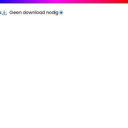
s
Geen download nodig
Schakel licht/donker modus