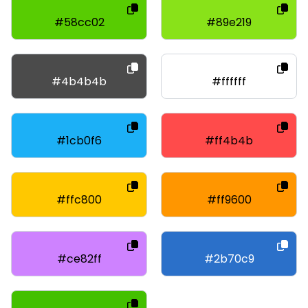
#58cc02
#89e219
#4b4b4b
#ffffff
#1cb0f6
#ff4b4b
#ffc800
#ff9600
#ce82ff
#2b70c9