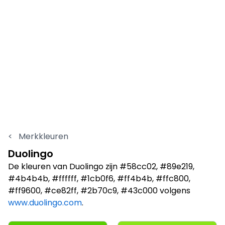
<
Merkkleuren
Duolingo
De kleuren van Duolingo zijn #58cc02, #89e219,
#4b4b4b, #ffffff, #1cb0f6, #ff4b4b, #ffc800,
#ff9600, #ce82ff, #2b70c9, #43c000 volgens
www.duolingo.com
.