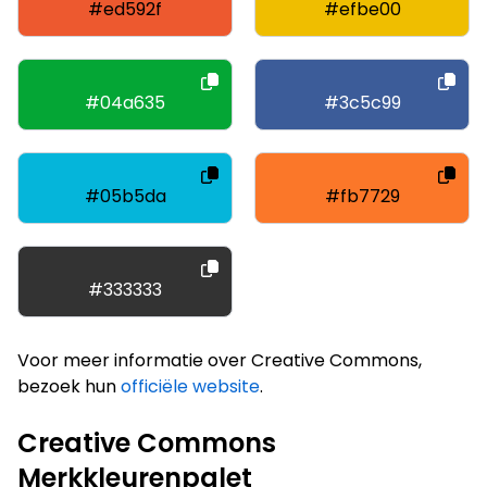
#ed592f
#efbe00
#04a635
#3c5c99
#05b5da
#fb7729
#333333
Voor meer informatie over Creative Commons,
bezoek hun
officiële website
.
Creative Commons
Merkkleurenpalet