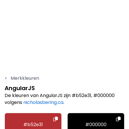
<
Merkkleuren
AngularJS
De kleuren van AngularJS zijn #b52e31, #000000
volgens
nicholasbering.ca
.
#b52e31
#000000