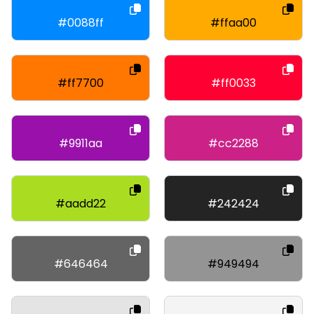
#0088ff
#ffaa00
#ff7700
#ff0033
#9911aa
#cc2288
#aadd22
#242424
#646464
#949494