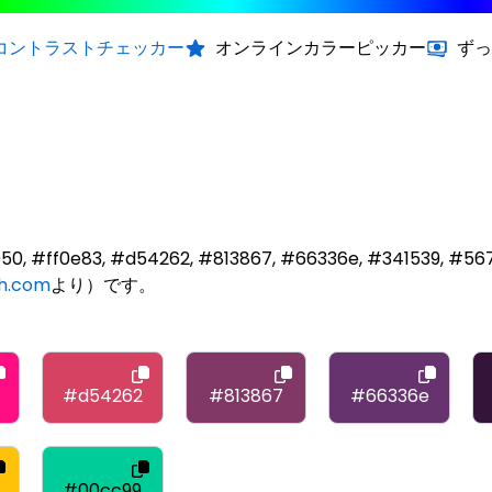
コントラストチェッカー
オンラインカラーピッカー
ずっ
#ff0e83, #d54262, #813867, #66336e, #341539, #5677f
h.com
より）です。
#d54262
#813867
#66336e
#00cc99