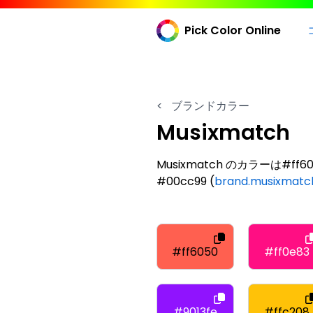
Pick Color Online
<
ブランドカラー
Musixmatch
Musixmatch のカラーは#ff6050, 
#00cc99 (
brand.musixmatc
#ff6050
#ff0e83
#9013fe
#ffc208