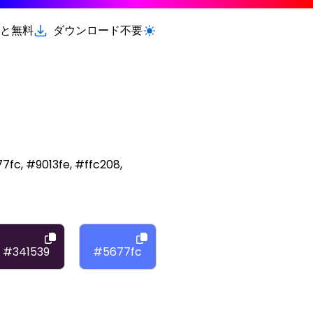
と無料
ダウンロード不要
ライト/ダークモードを切り替える
c, #9013fe, #ffc208,
#341539
#5677fc