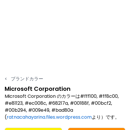
<
ブランドカラー
Microsoft Corporation
Microsoft Corporation のカラーは#fff100, #ff8c00,
#e81123, #ec008c, #68217a, #00188f, #00bcf2,
#00b294, #009e49, #bad80a
(
ratnacahayarina.files.wordpress.com
より）です。