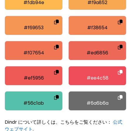
#fdb94e
#f9a852
#f69653
#f38654
#f07654
#ed6856
#ef5956
#ee4c58
#56c1ab
#6a6b6a
Dindr について詳しくは、こちらをご覧ください：
公式
ウェブサイト
.