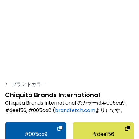
<
ブランドカラー
Chiquita Brands International
Chiquita Brands International のカラーは#005ca9,
#dee156, #005ca8 (
brandfetch.com
より）です。
#005ca9
#dee156