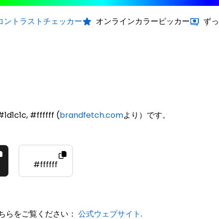
コントラストチェッカー
オンラインカラーピッカー
ずっ
1c1c, #ffffff (
brandfetch.com
より）です。
#ffffff
、こちらをご覧ください：
公式ウェブサイト
.