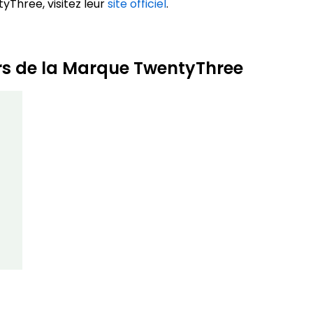
yThree, visitez leur
site officiel
.
rs de la Marque TwentyThree