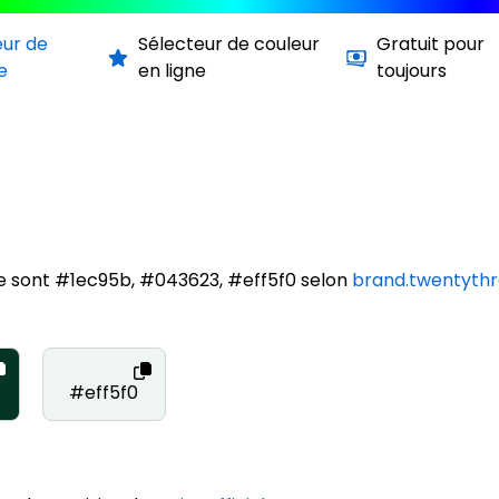
eur de
Sélecteur de couleur
Gratuit pour
e
en ligne
toujours
e sont #1ec95b, #043623, #eff5f0 selon
brand.twentythr
#eff5f0