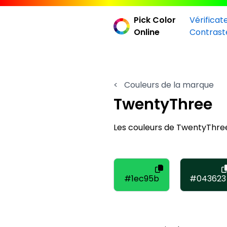
Pick Color
Vérificat
Online
Contrast
<
Couleurs de la marque
TwentyThree
Les couleurs de TwentyThre
#1ec95b
#043623