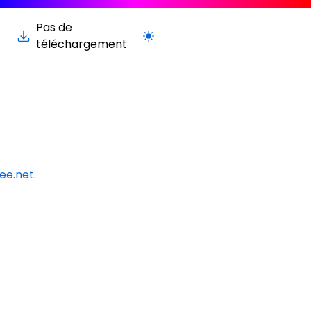
Pas de
Passer à la version claire / sombre
téléchargement
ee.net
.