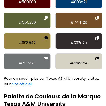
#500000
#003c71
#5b6236
#744f28
#998542
#332c2c
#707373
#d6d3c4
Pour en savoir plus sur Texas A&M University, visitez
leur
site officiel
.
Palette de Couleurs de la Marque
Texas A&M University