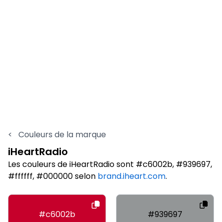
<
Couleurs de la marque
iHeartRadio
Les couleurs de iHeartRadio sont #c6002b, #939697,
#ffffff, #000000 selon
brand.iheart.com
.
#c6002b
#939697