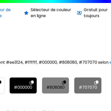
eur de
Sélecteur de couleur
Gratuit pour
e
en ligne
toujours
sont #ee3124, #ffffff, #000000, #808080, #707070 selon
#000000
#808080
#707070