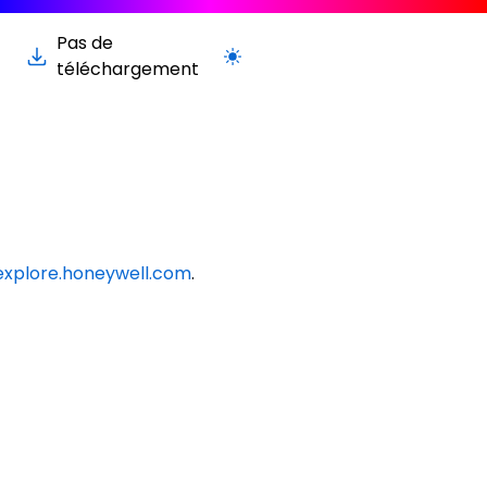
Pas de
Passer à la version claire / sombre
téléchargement
explore.honeywell.com
.