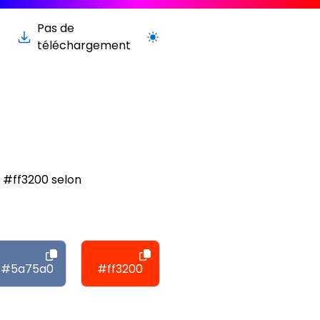
Pas de
Passer à la version claire / sombre
téléchargement
 #ff3200 selon
#5a75a0
#ff3200