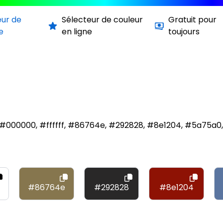
eur de
Sélecteur de couleur
Gratuit pour
e
en ligne
toujours
 #000000, #ffffff, #86764e, #292828, #8e1204, #5a75a0,
#86764e
#292828
#8e1204