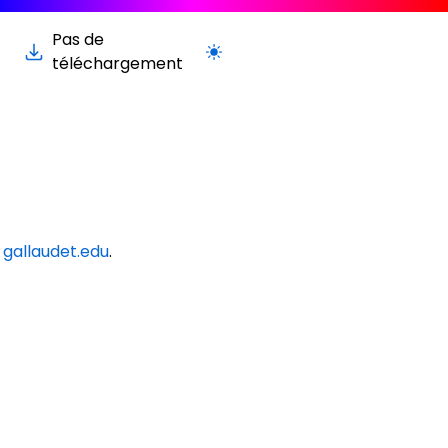
Pas de
Passer à la version claire / sombre
téléchargement
n
gallaudet.edu
.