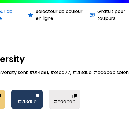
eur de
Sélecteur de couleur
Gratuit pour
e
en ligne
toujours
ersity
niversity sont #0f4d81, #efca77, #213a5e, #edebeb selo
#213a5e
#edebeb