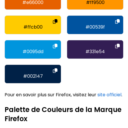
#e66000
#ff9500
#ffcb00
#00539f
#0095dd
#331e54
#002147
Pour en savoir plus sur Firefox, visitez leur
site officiel
.
Palette de Couleurs de la Marque
Firefox