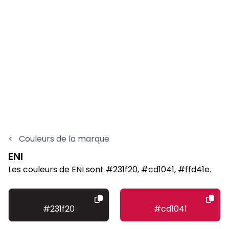
<
Couleurs de la marque
ENI
Les couleurs de ENI sont #231f20, #cd1041, #ffd41e.
#231f20
#cd1041