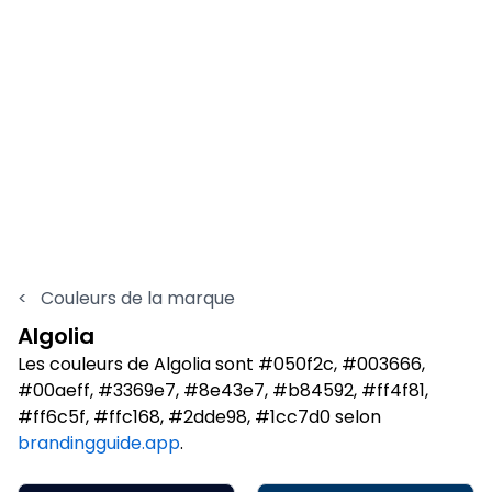
<
Couleurs de la marque
Algolia
Les couleurs de Algolia sont #050f2c, #003666,
#00aeff, #3369e7, #8e43e7, #b84592, #ff4f81,
#ff6c5f, #ffc168, #2dde98, #1cc7d0 selon
brandingguide.app
.