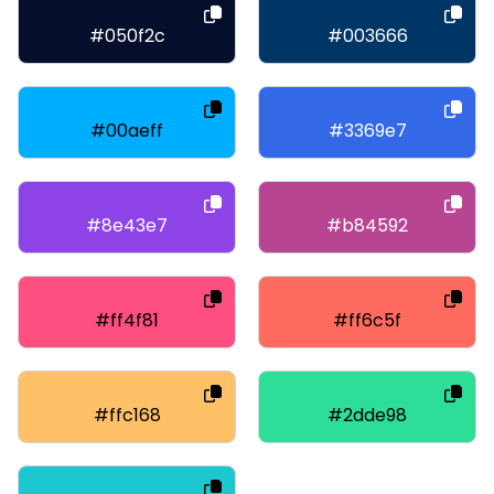
#050f2c
#003666
#00aeff
#3369e7
#8e43e7
#b84592
#ff4f81
#ff6c5f
#ffc168
#2dde98