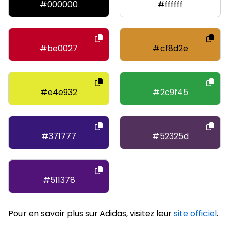
#000000
#ffffff
#be0027
#cf8d2e
#e4e932
#2c9f45
#371777
#52325d
#511378
Pour en savoir plus sur Adidas, visitez leur
site officiel
.