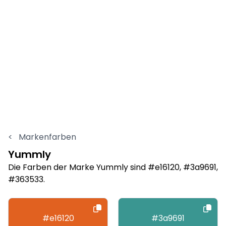
<
Markenfarben
Yummly
Die Farben der Marke Yummly sind #e16120, #3a9691,
#363533.
#e16120
#3a9691