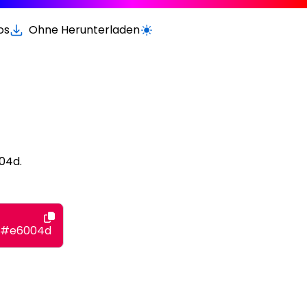
os
Ohne Herunterladen
Wechseln zur hellen / dunklen Vers
04d.
#e6004d