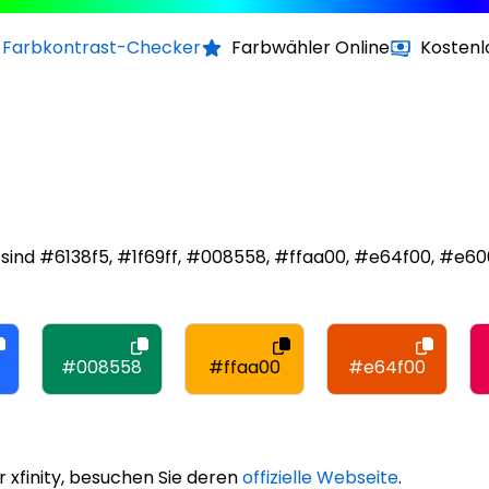
Farbkontrast-Checker
Farbwähler Online
Kostenl
y sind #6138f5, #1f69ff, #008558, #ffaa00, #e64f00, #e60
#008558
#ffaa00
#e64f00
 xfinity, besuchen Sie deren
offizielle Webseite
.