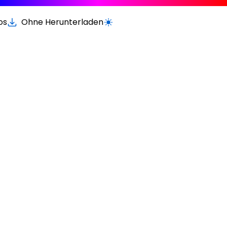
os
Ohne Herunterladen
Wechseln zur hellen / dunklen Vers