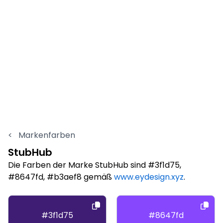
<
Markenfarben
StubHub
Die Farben der Marke StubHub sind #3f1d75,
#8647fd, #b3aef8 gemäß
www.eydesign.xyz
.
#3f1d75
#8647fd