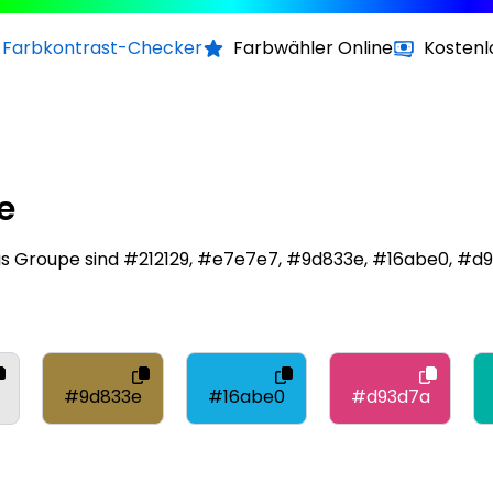
Farbkontrast-Checker
Farbwähler Online
Kostenl
e
cis Groupe sind #212129, #e7e7e7, #9d833e, #16abe0, 
#9d833e
#16abe0
#d93d7a