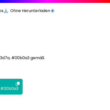
os
Ohne Herunterladen
Wechseln zur hellen / dunklen Vers
#d93d7a, #00b0a3 gemäß
#00b0a3