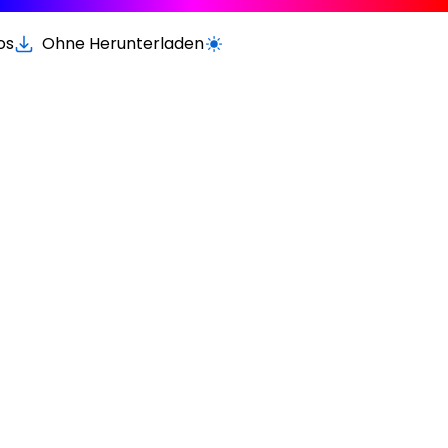
os
Ohne Herunterladen
Wechseln zur hellen / dunklen Vers