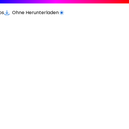
os
Ohne Herunterladen
Wechseln zur hellen / dunklen Vers