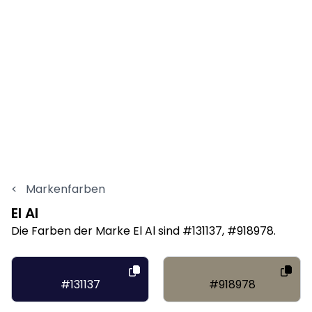
<
Markenfarben
El Al
Die Farben der Marke El Al sind #131137, #918978.
#131137
#918978