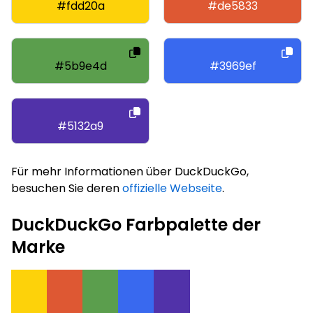
#fdd20a
#de5833
#5b9e4d
#3969ef
#5132a9
Für mehr Informationen über DuckDuckGo,
besuchen Sie deren
offizielle Webseite
.
DuckDuckGo Farbpalette der
Marke