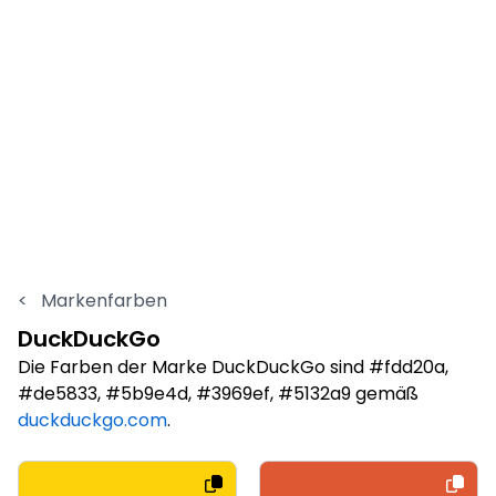
<
Markenfarben
DuckDuckGo
Die Farben der Marke DuckDuckGo sind #fdd20a,
#de5833, #5b9e4d, #3969ef, #5132a9 gemäß
duckduckgo.com
.