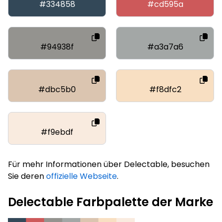
#334858
#cd595a
#94938f
#a3a7a6
#dbc5b0
#f8dfc2
#f9ebdf
Für mehr Informationen über Delectable, besuchen
Sie deren
offizielle Webseite
.
Delectable Farbpalette der Marke