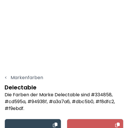
<
Markenfarben
Delectable
Die Farben der Marke Delectable sind #334858,
#cd595a, #94938f, #a3a7a6, #dbc5b0, #f8dfc2,
#f9ebdf.