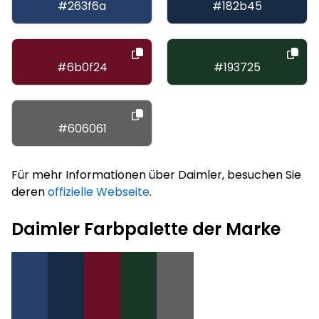
#263f6a
#182b45
#6b0f24
#193725
#606061
Für mehr Informationen über Daimler, besuchen Sie
deren
offizielle Webseite
.
Daimler Farbpalette der Marke