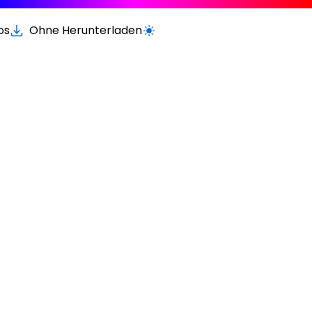
os
Ohne Herunterladen
Wechseln zur hellen / dunklen Vers