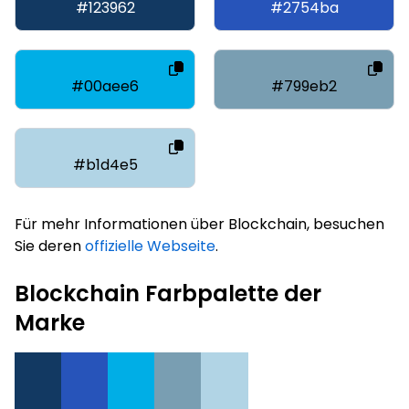
#123962
#2754ba
#00aee6
#799eb2
#b1d4e5
Für mehr Informationen über Blockchain, besuchen
Sie deren
offizielle Webseite
.
Blockchain Farbpalette der
Marke