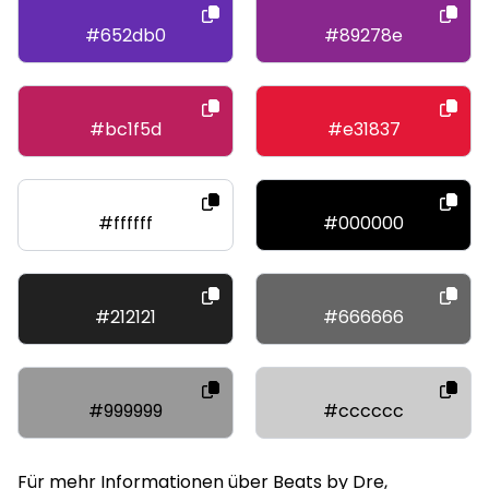
#652db0
#89278e
#bc1f5d
#e31837
#ffffff
#000000
#212121
#666666
#999999
#cccccc
Für mehr Informationen über Beats by Dre,