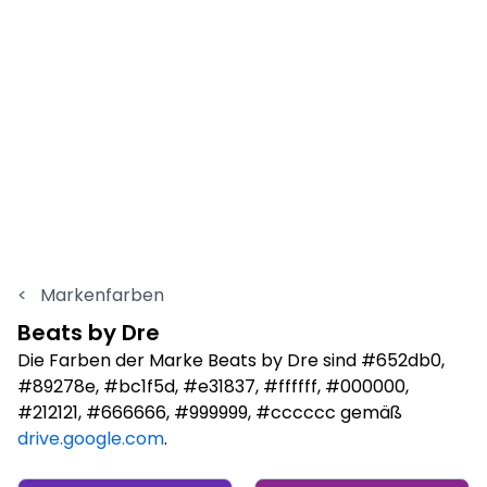
<
Markenfarben
Beats by Dre
Die Farben der Marke Beats by Dre sind #652db0,
#89278e, #bc1f5d, #e31837, #ffffff, #000000,
#212121, #666666, #999999, #cccccc gemäß
drive.google.com
.