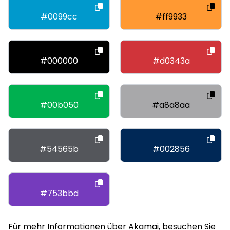
#0099cc
#ff9933
#000000
#d0343a
#00b050
#a8a8aa
#54565b
#002856
#753bbd
Für mehr Informationen über Akamai, besuchen Sie