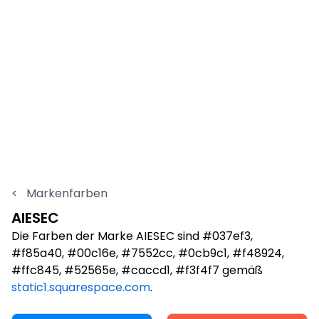
<
Markenfarben
AIESEC
Die Farben der Marke AIESEC sind #037ef3,
#f85a40, #00c16e, #7552cc, #0cb9c1, #f48924,
#ffc845, #52565e, #caccd1, #f3f4f7 gemäß
static1.squarespace.com
.