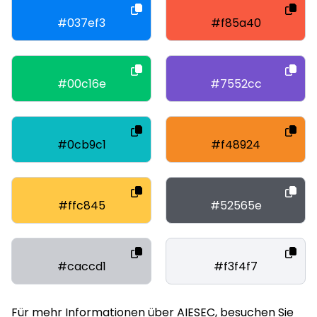
#037ef3
#f85a40
#00c16e
#7552cc
#0cb9c1
#f48924
#ffc845
#52565e
#caccd1
#f3f4f7
Für mehr Informationen über AIESEC, besuchen Sie